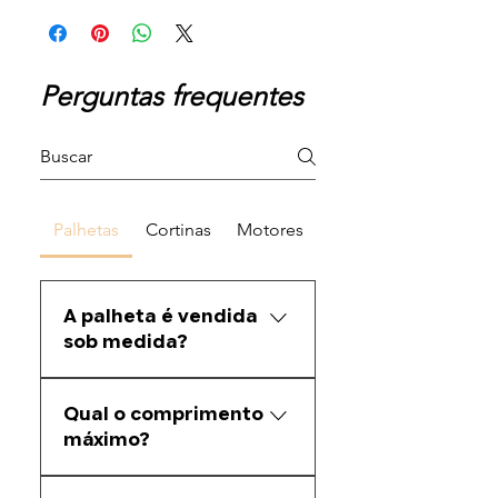
Perguntas frequentes
Palhetas
Cortinas
Motores
A palheta é vendida
sob medida?
Sim. Fazemos corte sob medida
Qual o comprimento
conforme a medida informada
máximo?
pelo cliente.
A barra original possui 5,80