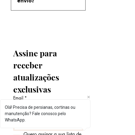
envio?
identificar o modelo correto.
O prazo depende da região e
do tipo de corte solicitado.
Informamos o prazo antes da
compra.
Assine para 
receber 
atualizações 
exclusivas
Email
*
Olá! Precisa de persianas, cortinas ou
manutenção? Fale conosco pelo
WhatsApp.
Enviar
Quero assinar a sua lista de 