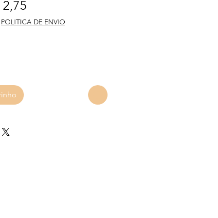
eço normal
Preço promocional
 2,75
|
POLITICA DE ENVIO
rinho