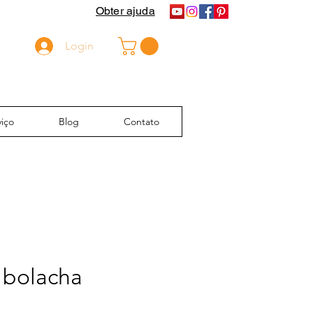
Obter ajuda
Login
iço
Blog
Contato
 bolacha