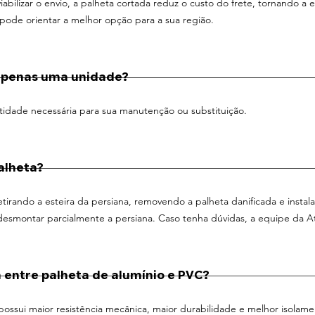
iabilizar o envio, a palheta cortada reduz o custo do frete, tornando a
pode orientar a melhor opção para a sua região.
apenas uma unidade?
idade necessária para sua manutenção ou substituição.
alheta?
 retirando a esteira da persiana, removendo a palheta danificada e inst
desmontar parcialmente a persiana. Caso tenha dúvidas, a equipe da 
 entre palheta de alumínio e PVC?
possui maior resistência mecânica, maior durabilidade e melhor isolame