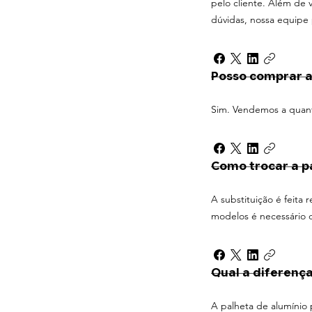
pelo cliente. Além de v
dúvidas, nossa equipe 
Posso comprar 
Sim. Vendemos a quant
Como trocar a p
A substituição é feita
modelos é necessário 
Qual a diferença
A palheta de alumínio 