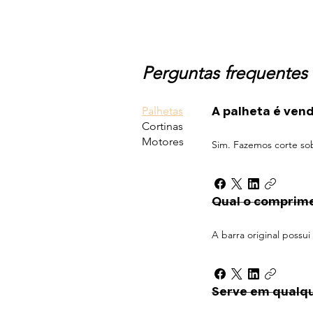
Perguntas frequentes
Palhetas
A palheta é ven
Cortinas
Motores
Sim. Fazemos corte so
Qual o comprim
A barra original possu
Serve em qualqu