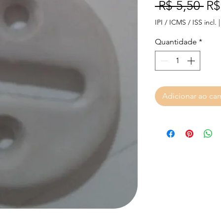
Pr
 R$ 5,50 
R$
IPI / ICMS / ISS incl.
Quantidade
*
Adicionar ao car