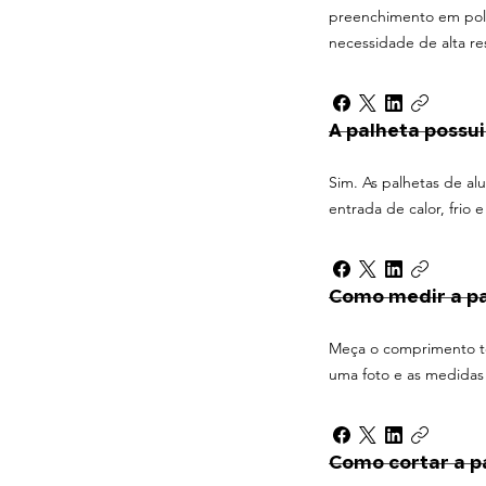
preenchimento em poli
necessidade de alta res
A palheta possu
Sim. As palhetas de a
entrada de calor, frio
Como medir a pa
Meça o comprimento tot
uma foto e as medidas 
Como cortar a p