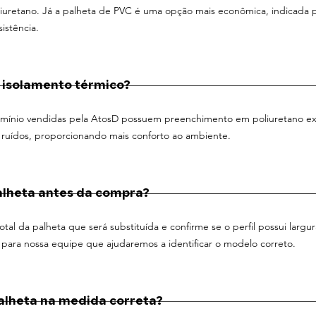
uretano. Já a palheta de PVC é uma opção mais econômica, indicada p
istência.
i isolamento térmico?
lumínio vendidas pela AtosD possuem preenchimento em poliuretano ex
 e ruídos, proporcionando mais conforto ao ambiente.
lheta antes da compra?
al da palheta que será substituída e confirme se o perfil possui larg
para nossa equipe que ajudaremos a identificar o modelo correto.
alheta na medida correta?