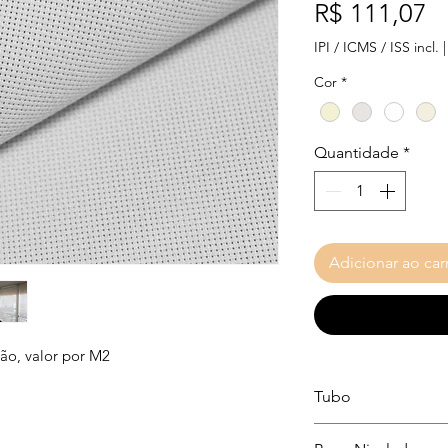
P
R$ 111,07
IPI / ICMS / ISS incl.
Cor
*
Quantidade
*
Adicionar ao car
ção, valor por M2
Tubo
38MM