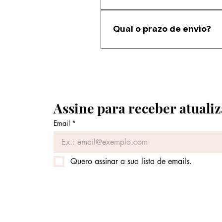
Envie uma foto da sua persiana e n
Qual o prazo de envio?
O prazo depende da região e do ti
Assine para receber atualiz
Email
*
Quero assinar a sua lista de emails.