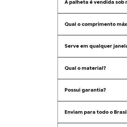
A palheta é vendida sob
Sim. Fazemos corte sob medida co
Qual o comprimento má
A barra original possui 5,80 metro
Serve em qualquer janel
É compatível com diversos fabrican
Qual o material?
Alumínio com preenchimento em po
Possui garantia?
Sim. Consulte as condições de gar
Enviam para todo o Brasi
Sim, enviamos para todo o Brasil.