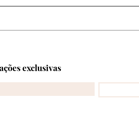
ossa equipe ajudará a identificar o modelo correto.
po de corte solicitado. Informamos o prazo antes da compra.
ações exclusivas