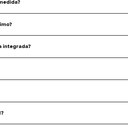
 medida?
nforme a medida informada pelo cliente.
ximo?
s, mas enviamos na medida solicitada.
a integrada?
tes de janelas integradas. Em caso de dúvida, consulte nossa equipe.
liuretano, oferecendo melhor isolamento térmico e acústico.
antia na descrição do produto.
l?
 Em alguns estados, no entanto, as transportadoras não aceitam o tran