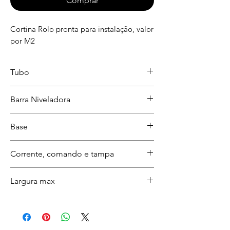
Comprar
Cortina Rolo pronta para instalação, valor
por M2
Tubo
32MM
Barra Niveladora
Branca
Base
Chata
Corrente, comando e tampa
Branca
Largura max
3 metros