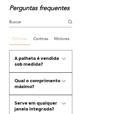
Perguntas frequentes
Palhetas
Cortinas
Motores
A palheta é vendida
sob medida?
Sim. Fazemos corte sob medida
Qual o comprimento
conforme a medida informada
máximo?
pelo cliente.
A barra original possui 5,80
Serve em qualquer
metros, mas enviamos na
janela integrada?
medida solicitada.