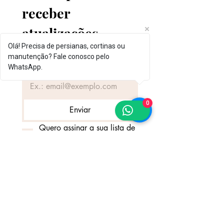
receber 
atualizações 
Olá! Precisa de persianas, cortinas ou
exclusivas
manutenção? Fale conosco pelo
Email
*
WhatsApp.
0
Enviar
Quero assinar a sua lista de 
emails.