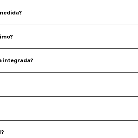
 medida?
nforme a medida informada pelo cliente.
ximo?
s, mas enviamos na medida solicitada.
a integrada?
tes de janelas integradas. Em caso de dúvida, consulte nossa equipe.
liuretano, oferecendo melhor isolamento térmico e acústico.
antia na descrição do produto.
l?