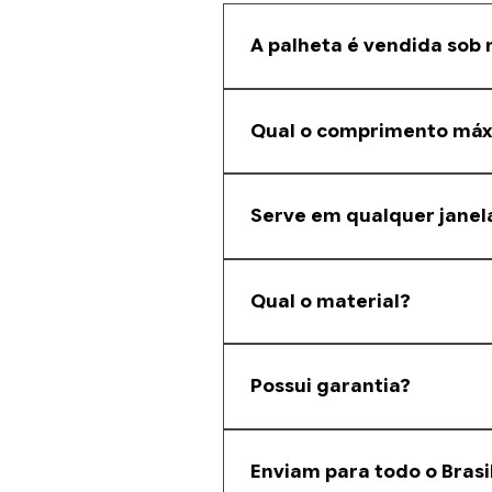
A palheta é vendida sob
Sim. Fazemos corte sob medida co
Qual o comprimento má
A barra original possui 5,80 metro
Serve em qualquer janel
É compatível com diversos fabrican
Qual o material?
Alumínio com preenchimento em po
Possui garantia?
Sim. Consulte as condições de gar
Enviam para todo o Brasi