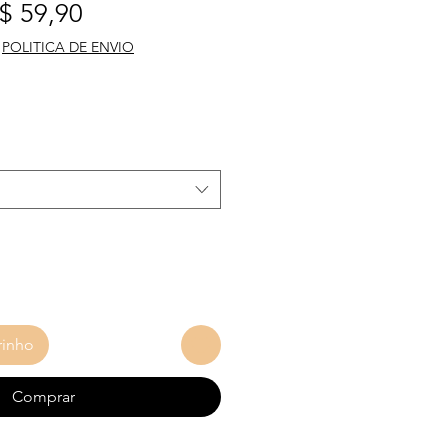
reço normal
Preço promocional
$ 59,90
|
POLITICA DE ENVIO
rinho
Comprar