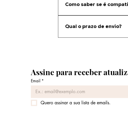
Como saber se é compatí
Envie uma foto da sua persiana e n
Qual o prazo de envio?
O prazo depende da região e do ti
Assine para receber atualiz
Email
*
Quero assinar a sua lista de emails.