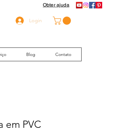
Obter ajuda
Login
iço
Blog
Contato
a em PVC