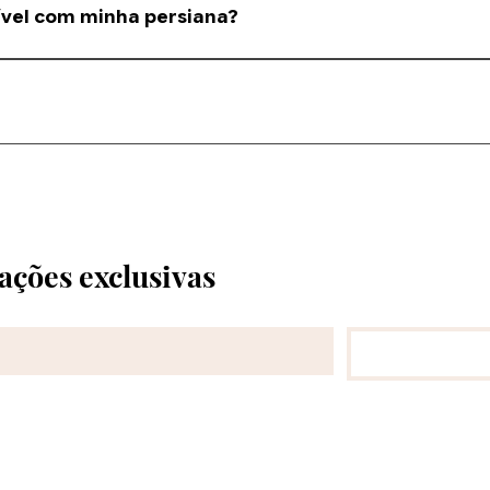
vel com minha persiana?
ossa equipe ajudará a identificar o modelo correto.
po de corte solicitado. Informamos o prazo antes da compra.
ações exclusivas