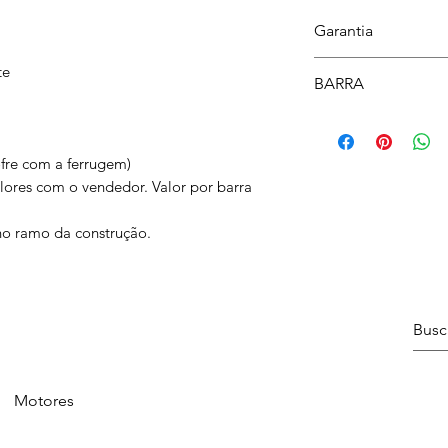
Garantia
12 meses
te
BARRA
6 metros
fre com a ferrugem)
lores com o vendedor. Valor por barra
o ramo da construção.
Motores