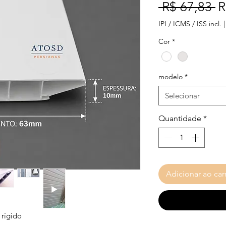
P
 R$ 67,83 
R
IPI / ICMS / ISS incl.
Cor
*
modelo
*
Selecionar
Quantidade
*
Adicionar ao car
 rígido