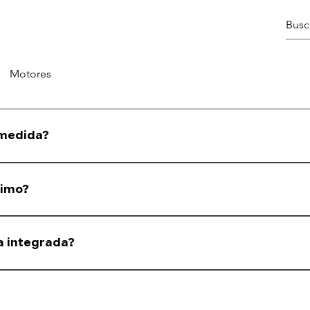
Motores
 medida?
nforme a medida informada pelo cliente.
ximo?
s, mas enviamos na medida solicitada.
a integrada?
tes de janelas integradas. Em caso de dúvida, consulte nossa equipe.