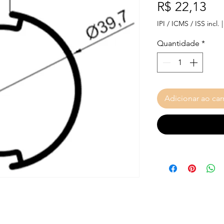
Pr
R$ 22,13
IPI / ICMS / ISS incl.
Quantidade
*
Adicionar ao car