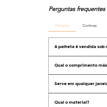
Perguntas frequentes
Palhetas
Cortinas
A palheta é vendida sob
Sim. Fazemos corte sob medida co
Qual o comprimento má
A barra original possui 5,80 metro
Serve em qualquer janel
É compatível com diversos fabrican
Qual o material?