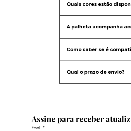
Em caso de dúvida, envie uma foto
Quais cores estão dispon
Branca, Cinza, Preta, Bronze, Made
A palheta acompanha ac
Não. Este anúncio refere-se apena
Como saber se é compatí
Envie uma foto da sua persiana e n
Qual o prazo de envio?
O prazo depende da região e do ti
Assine para receber atualiz
Email
*