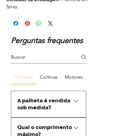
Spray.
Perguntas frequentes
Palhetas
Cortinas
Motores
A palheta é vendida
sob medida?
Sim. Fazemos corte sob medida
Qual o comprimento
conforme a medida informada
máximo?
pelo cliente.