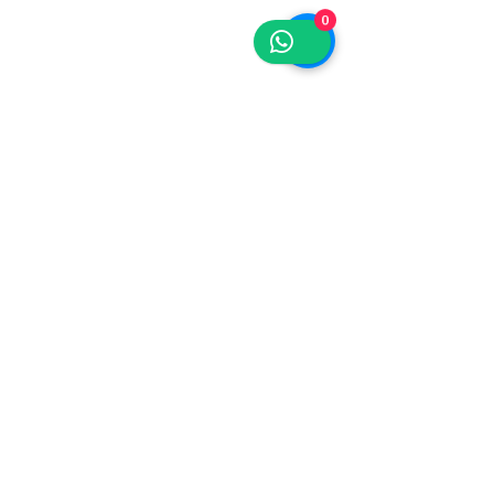
Informamos o prazo antes da
0
compra.
Assine para 
receber 
atualizações 
exclusivas
Email
*
Enviar
Quero assinar a sua lista de 
emails.