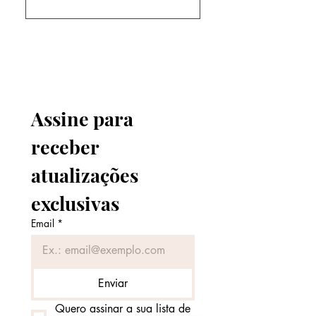
O prazo depende da região e
do tipo de corte solicitado.
Informamos o prazo antes da
compra.
Assine para 
receber 
atualizações 
exclusivas
Email
*
Enviar
Quero assinar a sua lista de 