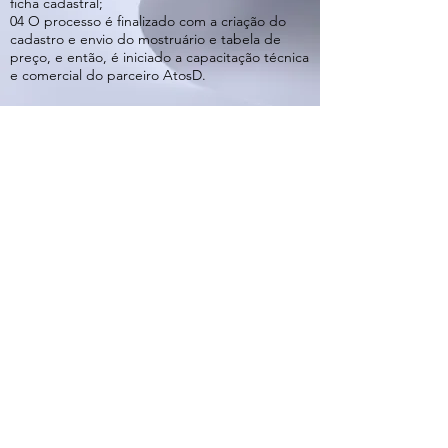
ficha cadastral;
04 O processo é finalizado com a criação do
cadastro e envio do mostruário e tabela de
preço, e então, é iniciado a capacitação técnica
e comercial do parceiro AtosD.