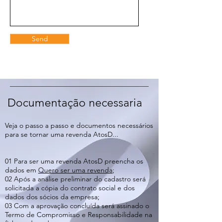
Send
Documentação necessaria
Veja o passo a passo e documentos necessários
para se tornar uma revenda AtosD...
01 Para ser uma revenda AtosD preencha os
dados em
Quero ser uma revenda
;
02 Após a análise preliminar do cadastro será
solicitada a cópia do contrato social e dos
dados dos sócios da empresa;
03 Com a aprovação concluída será assinado o
Termo de Compromisso e Responsabilidade na