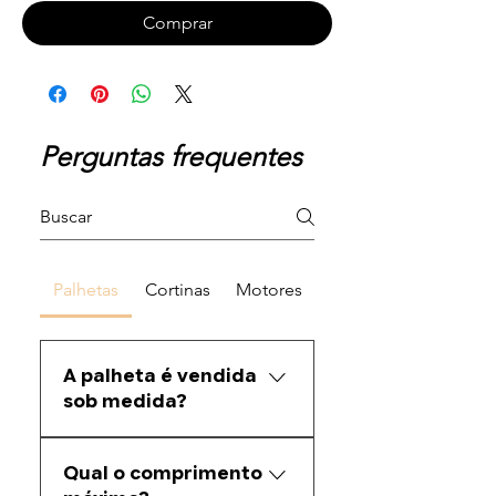
Comprar
Perguntas frequentes
Palhetas
Cortinas
Motores
A palheta é vendida
sob medida?
Sim. Fazemos corte sob medida
Qual o comprimento
conforme a medida informada