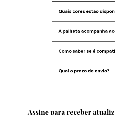
Sim. A palheta é compatível com di
Em caso de dúvida, envie uma foto
Quais cores estão dispon
Branca, Cinza, Preta, Bronze, Made
A palheta acompanha ac
Não. Este anúncio refere-se apena
Como saber se é compatí
Envie uma foto da sua persiana e n
Qual o prazo de envio?
O prazo depende da região e do ti
Assine para receber atualiz