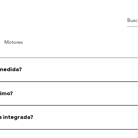
Motores
 medida?
nforme a medida informada pelo cliente.
ximo?
s, mas enviamos na medida solicitada.
a integrada?
tes de janelas integradas. Em caso de dúvida, consulte nossa equipe.