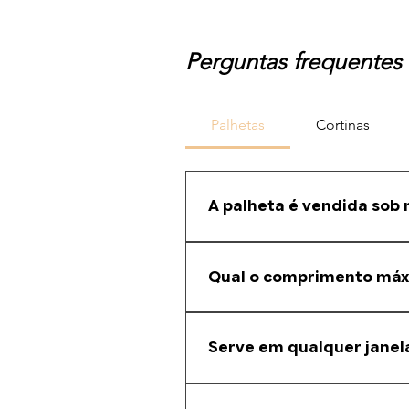
Perguntas frequentes
Palhetas
Cortinas
A palheta é vendida sob
Sim. Fazemos corte sob medida co
Qual o comprimento má
A barra original possui 5,80 metro
Serve em qualquer janel
É compatível com diversos fabrican