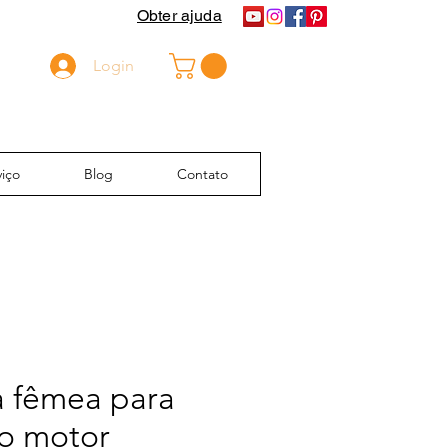
Obter ajuda
Login
iço
Blog
Contato
 fêmea para
o motor