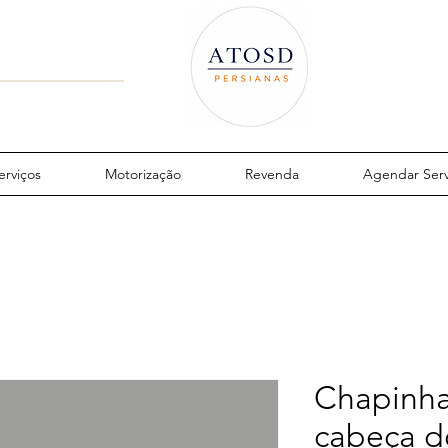
erviços
Motorização
Revenda
Agendar Serv
Chapinha
cabeça d